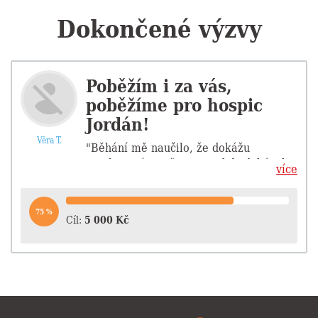
Dokončené výzvy
Poběžím i za vás,
poběžíme pro hospic
Jordán!
Věra T.
"Běhání mě naučilo, že dokážu
mnohem víc, než jsem si, kdy dokázala
více
představit."
...
75 %
Cíl:
5 000 Kč