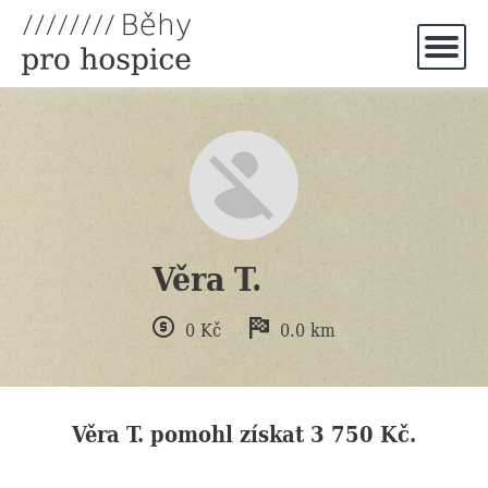
Věra T.
0
Kč
0.0
km
Věra T.
pomohl získat
3 750 Kč
.