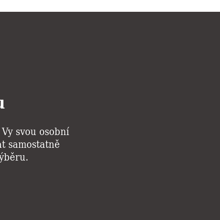
u
i Vy svou osobní
kat samostatně
výběru.