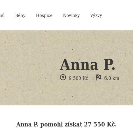
mů
Běhy
Hospice
Novinky
Výzvy
Anna P.
9 500
Kč
6.0
km
Anna P.
pomohl získat
27 550 Kč
.