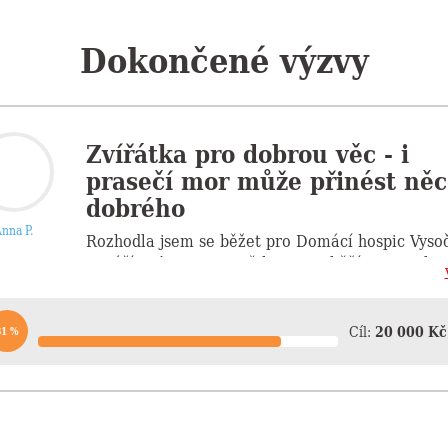
Dokončené výzvy
Zvířátka pro dobrou věc - i
prasečí mor může přinést něc
dobrého
nna P.
Rozhodla jsem se běžet pro Domácí hospic Vyso
3. září 2017 na Fajtově kopci. Poběžím za ty, kte
nemohou přijít...
Cíl:
20 000 Kč
81 %